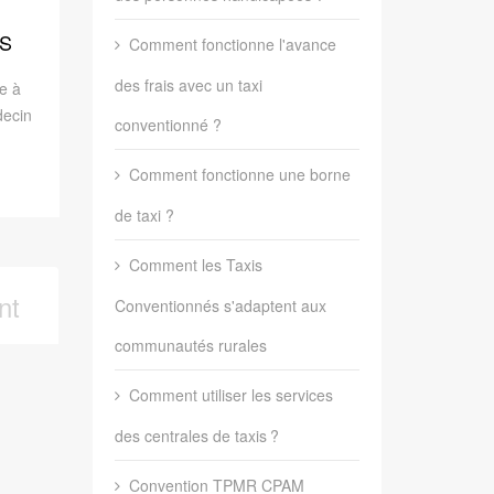
tèle.
S
Comment fonctionne l'avance
des frais avec un taxi
e à
decin
conventionné ?
ue
 à un
Comment fonctionne une borne
u
de taxi ?
pelé
Comment les Taxis
nt
Conventionnés s'adaptent aux
communautés rurales
Comment utiliser les services
des centrales de taxis ?
Convention TPMR CPAM