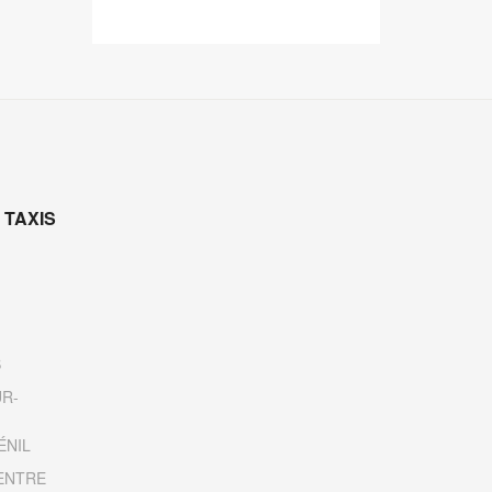
 TAXIS
S
UR-
ÉNIL
ENTRE