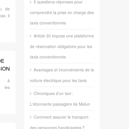
5 questions-réponses pour
ou de
XI
comprendre la prise en charge des
as il
rt de
taxis conventionnés
TC
eux.
Article 30 impose une plateforme
de réservation obligatoire pour les
taxis conventionnés
DE
ION
Avantages et inconvénients de la
S
is à
voiture électrique pour les taxis
 les
Chroniques d'un taxi :
taxi
SL et
L'étonnante passagère de Melun
’agit
 pour
Comment assurer le transport
 la
des personnes handicapées ?
et la