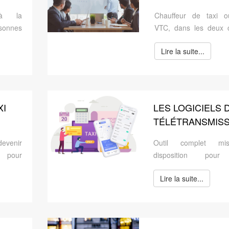
LA
ENTRE LES
 à la
Chauffeur de taxi 
RGE
FORMATIONS TA
sonnes
VTC, dans les deux c
ET LES
èmes de
s’agit de transpo
ÉS
FORMATIONS V
Lire la suite...
axis
personnes à titre onér
ttent
XI
LES LOGICIELS 
TÉLÉTRANSMISS
E
POUR VÉHICULE
evenir
Outil complet m
SANITAIRES
 pour
disposition pour
ITE
sonnes
chauffeurs de 
Lire la suite...
lant ?
conventionnés, les V
er pour
les ambulances, il s
d’une aide quotidienne
la gestion,
télétransmission 